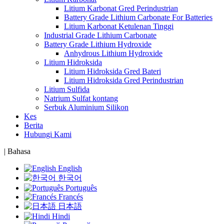
Litium Karbonat Gred Perindustrian
Battery Grade Lithium Carbonate For Batteries
Litium Karbonat Ketulenan Tinggi
Industrial Grade Lithium Carbonate
Battery Grade Lithium Hydroxide
Anhydrous Lithium Hydroxide
Litium Hidroksida
Litium Hidroksida Gred Bateri
Litium Hidroksida Gred Perindustrian
Litium Sulfida
Natrium Sulfat kontang
Serbuk Aluminium Silikon
Kes
Berita
Hubungi Kami
|
Bahasa
English
한국어
Português
Francés
日本語
Hindi