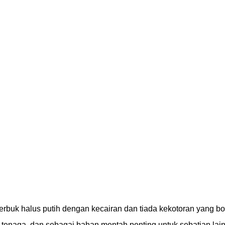
serbuk halus putih dengan kecairan dan tiada kekotoran yang bo
 tenaga, dan sebagai bahan mentah penting untuk sebatian lain