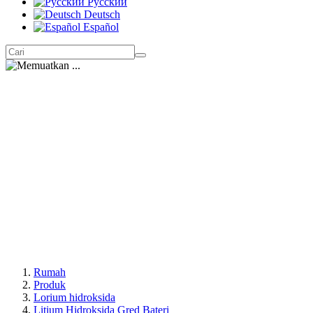
Русский
Deutsch
Español
Rumah
Produk
Lorium hidroksida
Litium Hidroksida Gred Bateri