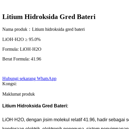
Litium Hidroksida Gred Bateri
Nama produk：Litium hidroksida gred bateri
LiOH·H2O ≥ 95.0%
Formula: LiOH·H2O
Berat Formula: 41.96
Hubungi sekarang
WhatsApp
Kongsi:
Maklumat produk
Litium Hidroksida Gred Bateri:
LiOH·H2O, dengan jisim molekul relatif 41.96, hadir sebagai 
kenderaan elektrik, elektronik pengguna, sistem penyimpanan