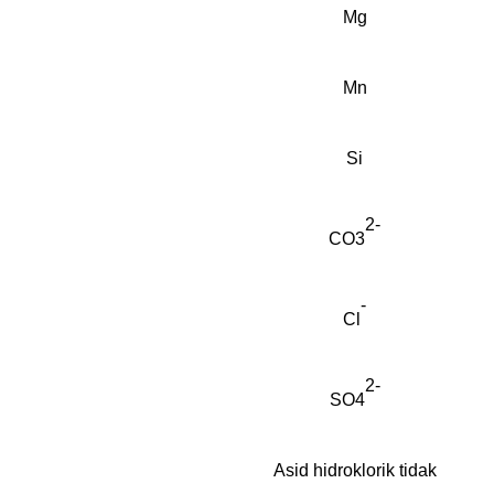
Mg
Mn
Si
2-
CO3
-
Cl
2-
SO4
Asid hidroklorik tidak