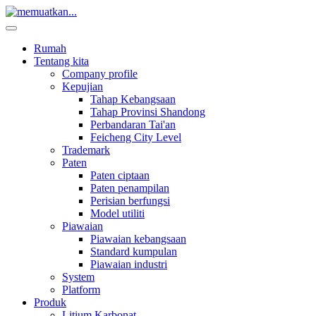
Rumah
Tentang kita
Company profile
Kepujian
Tahap Kebangsaan
Tahap Provinsi Shandong
Perbandaran Tai'an
Feicheng City Level
Trademark
Paten
Paten ciptaan
Paten penampilan
Perisian berfungsi
Model utiliti
Piawaian
Piawaian kebangsaan
Standard kumpulan
Piawaian industri
System
Platform
Produk
Litium Karbonat