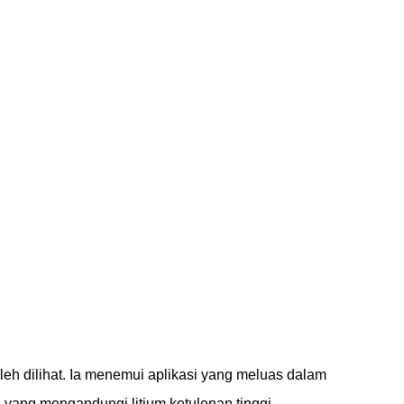
leh dilihat. Ia menemui aplikasi yang meluas dalam
 yang mengandungi litium ketulenan tinggi.